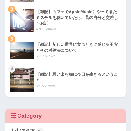
2
【雑記】カフェでAppleMusicにやってきた
ミスチルを聴いていたら、昔の自分と交差し
たお話
4288 views
3
【雑記】新しい世界に立つときに感じる不安
とその対処法について
3427 views
4
【雑記】思い出を糧に今日を生きるというこ
と
3216 views
Category
人生/考え方