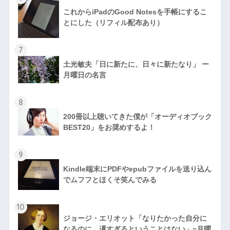
これからiPadのGood Notesを手帳にするこ
とにした（リフィル配布あり）
7
土光敏夫「日に新たに、日々に新たなり」 ー
月曜日の名言
8
200冊以上聴いてきた僕が「オーディオブック
BEST20」をお奨めするよ！
9
Kindle端末にPDFやepubファイルを送り込ん
でムフフとほくそ笑んでみる
10
ジョージ・エリオット「なりたかった自分に
なるのに、遅すぎるということはない」−月曜