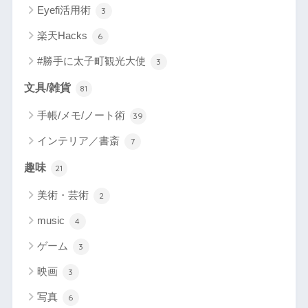
Eyefi活用術
3
楽天Hacks
6
#勝手に太子町観光大使
3
文具/雑貨
81
手帳/メモ/ノート術
39
インテリア／書斎
7
趣味
21
美術・芸術
2
music
4
ゲーム
3
映画
3
写真
6