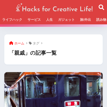
ライフハック
サービス
人生
ガジェット
旅/外出
読み物
Beckの活動＆SNSまとめはこちら
ホーム
タグ
「親戚」の記事一覧