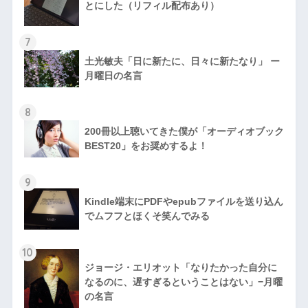
とにした（リフィル配布あり）
7
土光敏夫「日に新たに、日々に新たなり」 ー
月曜日の名言
8
200冊以上聴いてきた僕が「オーディオブック
BEST20」をお奨めするよ！
9
Kindle端末にPDFやepubファイルを送り込ん
でムフフとほくそ笑んでみる
10
ジョージ・エリオット「なりたかった自分に
なるのに、遅すぎるということはない」−月曜
の名言