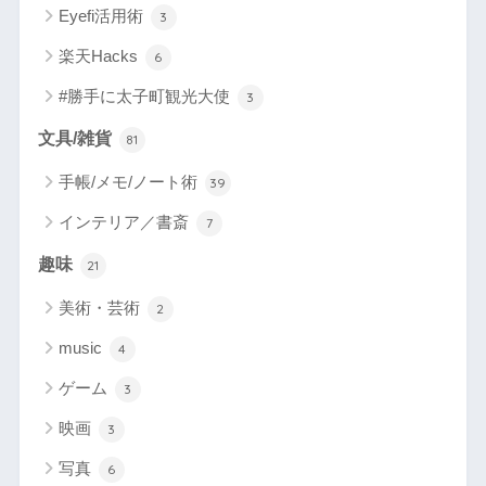
Eyefi活用術
3
楽天Hacks
6
#勝手に太子町観光大使
3
文具/雑貨
81
手帳/メモ/ノート術
39
インテリア／書斎
7
趣味
21
美術・芸術
2
music
4
ゲーム
3
映画
3
写真
6