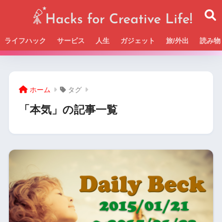
ライフハック
サービス
人生
ガジェット
旅/外出
読み物
Beckの活動＆SNSまとめはこちら
ホーム
タグ
「本気」の記事一覧