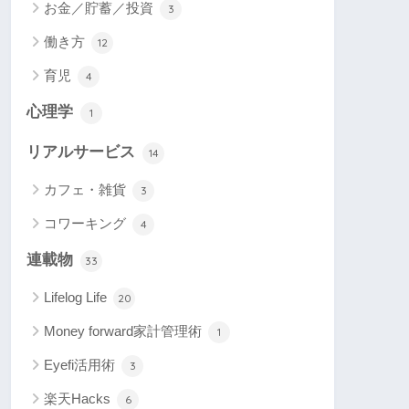
お金／貯蓄／投資
3
働き方
12
育児
4
心理学
1
リアルサービス
14
カフェ・雑貨
3
コワーキング
4
連載物
33
Lifelog Life
20
Money forward家計管理術
1
Eyefi活用術
3
楽天Hacks
6