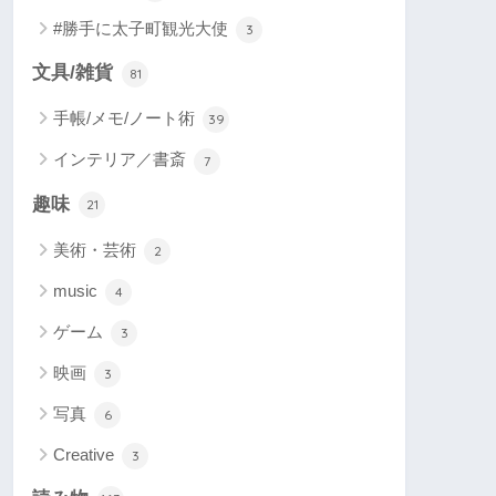
#勝手に太子町観光大使
3
文具/雑貨
81
手帳/メモ/ノート術
39
インテリア／書斎
7
趣味
21
美術・芸術
2
music
4
ゲーム
3
映画
3
写真
6
Creative
3