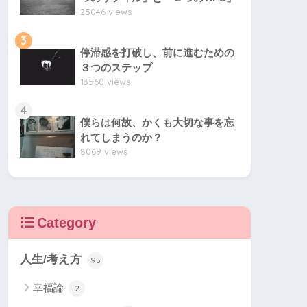
25046 views
3
停滞感を打破し、前に進むための
３つのステップ
13560 views
4
僕らは何故、かくも大切な事を忘
れてしまうのか？
8069 views
Category
人生/考え方
95
幸福論
2