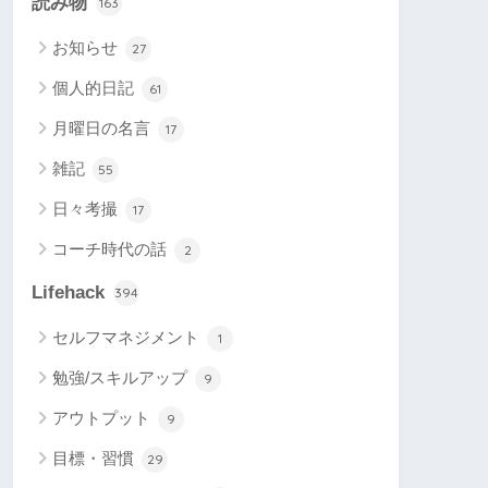
読み物
163
お知らせ
27
個人的日記
61
月曜日の名言
17
雑記
55
日々考撮
17
コーチ時代の話
2
Lifehack
394
セルフマネジメント
1
勉強/スキルアップ
9
アウトプット
9
目標・習慣
29