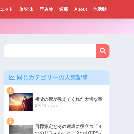
ェット
旅/外出
読み物
連載
About
他活動
同じカテゴリーの人気記事
1
祖父の死が教えてくれた大切な事
27040 views
2
目標策定とその達成に役立つ「４
つのリフィル」と「２つのTIPS」