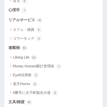
育児
4
心理学
1
リアルサービス
14
カフェ・雑貨
3
コワーキング
4
連載物
33
Lifelog Life
20
Money forward家計管理術
1
Eyefi活用術
3
楽天Hacks
6
#勝手に太子町観光大使
3
文具/雑貨
81