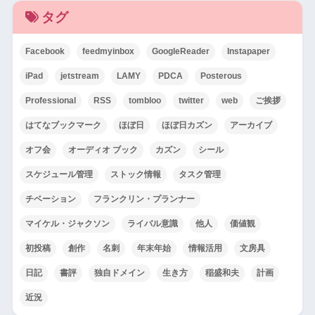
タグ
Facebook
feedmyinbox
GoogleReader
Instapaper
iPad
jetstream
LAMY
PDCA
Posterous
Professional
RSS
tombloo
twitter
web
ご挨拶
はてなブックマーク
ほぼ日
ほぼ日カズン
アーカイブ
オフ会
オーディオ ブック
カズン
シール
スケジュール管理
ストック情報
タスク管理
チベーション
フランクリン・プランナー
マイケル・ジャクソン
ライバル意識
他人
価値観
初投稿
創作
名刺
年末年始
情報活用
文房具
日記
書評
独自ドメイン
生き方
稲盛和夫
計画
近況