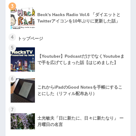
3
Beck's Hacks Radio Vol.6 「ダイエットと
Twitterアイコンを10年ぶりに更新した話」
4
トップページ
5
【Youtuber】PodcastだけでなくYoutubeま
で手を広げてしまった話【はじめました】
6
これからiPadのGood Notesを手帳にするこ
とにした（リフィル配布あり）
7
土光敏夫「日に新たに、日々に新たなり」 ー
月曜日の名言