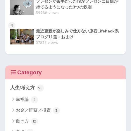
プレゼンが苦手だった僕がプレゼンに自信が
持てるようになった3つの鉄則
39988 views
4
最近更新が楽しみで仕方ない原石Lifehack系
ブログ11選＋おまけ
37837 views
Category
人生/考え方
95
幸福論
2
お金／貯蓄／投資
3
働き方
12