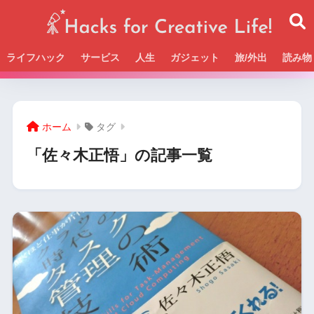
ライフハック
サービス
人生
ガジェット
旅/外出
読み物
Beckの活動＆SNSまとめはこちら
ホーム
タグ
「佐々木正悟」の記事一覧