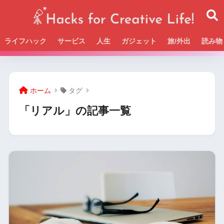
ライフハック
サービス
人生
ガジェット
旅/外出
読み物
Beckの活動＆SNSまとめはこちら
ホーム
タグ
「リアル」の記事一覧