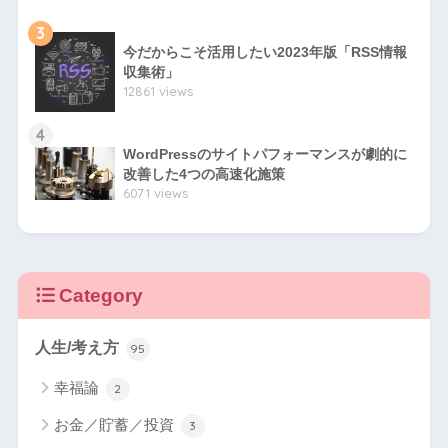
3
今だからこそ活用したい2023年版「RSS情報
収集術」
12861 views
4
WordPressのサイトパフォーマンスが劇的に
改善した4つの高速化施策
6071 views
Category
人生/考え方
95
幸福論
2
お金／貯蓄／投資
3