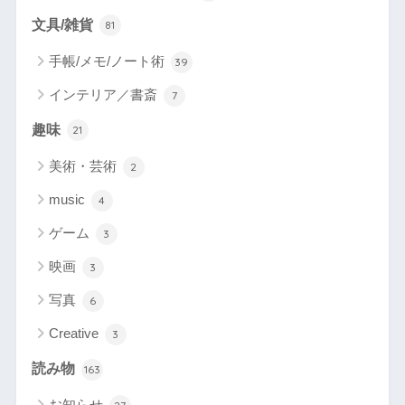
文具/雑貨
81
手帳/メモ/ノート術
39
インテリア／書斎
7
趣味
21
美術・芸術
2
music
4
ゲーム
3
映画
3
写真
6
Creative
3
読み物
163
お知らせ