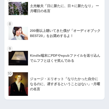
土光敏夫「日に新たに、日々に新たなり」 ー
月曜日の名言
8
200冊以上聴いてきた僕が「オーディオブック
BEST20」をお奨めするよ！
9
Kindle端末にPDFやepubファイルを送り込ん
でムフフとほくそ笑んでみる
10
ジョージ・エリオット「なりたかった自分に
なるのに、遅すぎるということはない」−月曜
の名言