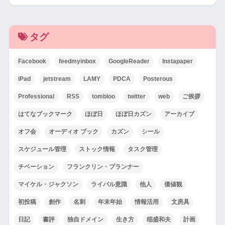
タグ
Facebook
feedmyinbox
GoogleReader
Instapaper
iPad
jetstream
LAMY
PDCA
Posterous
Professional
RSS
tombloo
twitter
web
ご挨拶
はてなブックマーク
ほぼ日
ほぼ日カズン
アーカイブ
オフ会
オーディオ ブック
カズン
シール
スケジュール管理
ストック情報
タスク管理
チベーション
フランクリン・プランナー
マイケル・ジャクソン
ライバル意識
他人
価値観
初投稿
創作
名刺
年末年始
情報活用
文房具
日記
書評
独自ドメイン
生き方
稲盛和夫
計画