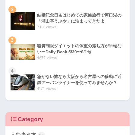
2
結婚記念日＆はじめての家族旅行で河口湖の
「湖山亭うぶや」に泊まってきたよ
7114 views
3
糖質制限ダイエットの体重の落ち方が半端な
いーDaily Beck 5/30〜6/1号
4637 views
4
急がない旅なら大阪から名古屋への移動に近
鉄アーバンライナーを使ってみませんか？
4171 views
Category
人生/考え方