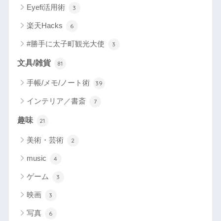
Eyefi活用術
3
楽天Hacks
6
#勝手に太子町観光大使
3
文具/雑貨
81
手帳/メモ/ノート術
39
インテリア／書斎
7
趣味
21
美術・芸術
2
music
4
ゲーム
3
映画
3
写真
6