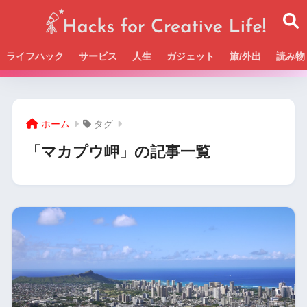
ライフハック
サービス
人生
ガジェット
旅/外出
読み物
Beckの活動＆SNSまとめはこちら
ホーム
タグ
「マカプウ岬」の記事一覧