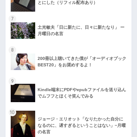
とにした（リフィル配布あり）
7
土光敏夫「日に新たに、日々に新たなり」 ー
月曜日の名言
8
200冊以上聴いてきた僕が「オーディオブック
BEST20」をお奨めするよ！
9
Kindle端末にPDFやepubファイルを送り込ん
でムフフとほくそ笑んでみる
10
ジョージ・エリオット「なりたかった自分に
なるのに、遅すぎるということはない」−月曜
の名言