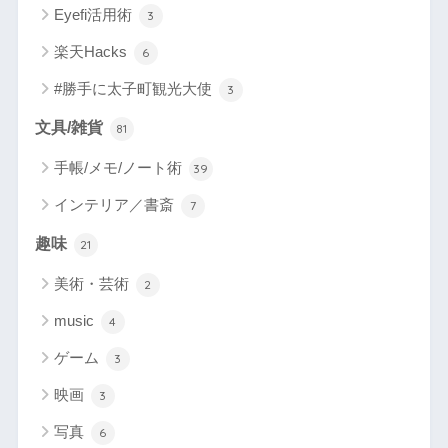
Eyefi活用術
3
楽天Hacks
6
#勝手に太子町観光大使
3
文具/雑貨
81
手帳/メモ/ノート術
39
インテリア／書斎
7
趣味
21
美術・芸術
2
music
4
ゲーム
3
映画
3
写真
6