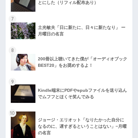
とにした（リフィル配布あり）
7
土光敏夫「日に新たに、日々に新たなり」 ー
月曜日の名言
8
200冊以上聴いてきた僕が「オーディオブック
BEST20」をお奨めするよ！
9
Kindle端末にPDFやepubファイルを送り込ん
でムフフとほくそ笑んでみる
10
ジョージ・エリオット「なりたかった自分に
なるのに、遅すぎるということはない」−月曜
の名言