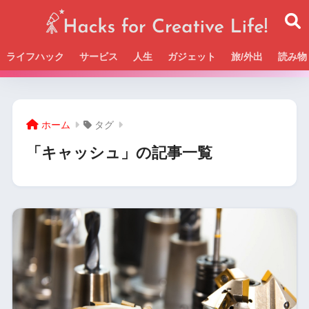
ライフハック
サービス
人生
ガジェット
旅/外出
読み物
Beckの活動＆SNSまとめはこちら
ホーム
タグ
「キャッシュ」の記事一覧