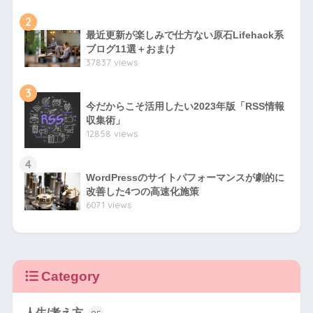
2
最近更新が楽しみで仕方ない原石Lifehack系
ブログ11選＋おまけ
37837 views
3
今だからこそ活用したい2023年版「RSS情報
収集術」
12858 views
4
WordPressのサイトパフォーマンスが劇的に
改善した4つの高速化施策
6071 views
Category
人生/考え方