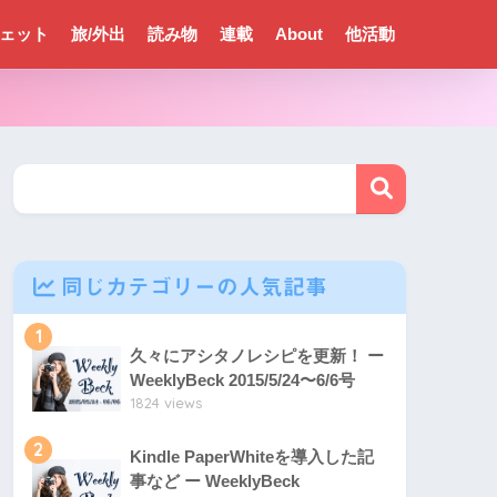
ェット
旅/外出
読み物
連載
About
他活動
同じカテゴリーの人気記事
1
久々にアシタノレシピを更新！ ー
WeeklyBeck 2015/5/24〜6/6号
1824 views
2
Kindle PaperWhiteを導入した記
事など ー WeeklyBeck