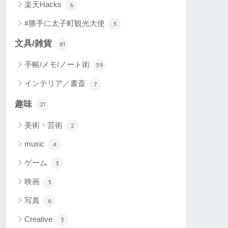
楽天Hacks
6
#勝手に太子町観光大使
3
文具/雑貨
81
手帳/メモ/ノート術
39
インテリア／書斎
7
趣味
21
美術・芸術
2
music
4
ゲーム
3
映画
3
写真
6
Creative
3