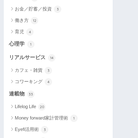
お金／貯蓄／投資
3
働き方
12
育児
4
心理学
1
リアルサービス
14
カフェ・雑貨
3
コワーキング
4
連載物
33
Lifelog Life
20
Money forward家計管理術
1
Eyefi活用術
3