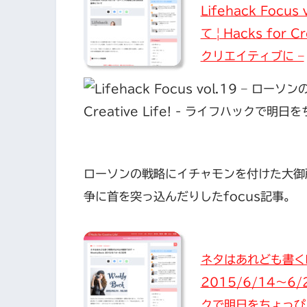
Lifehack Foc
て | Hacks for
クリエイティブに –
ローソンの戦略にイチャモンを付けた大御
争に首を突っ込んだりしたfocus記事。
ネタはあれども書く時
2015/6/14〜6/20
クで明日をちょっぴ