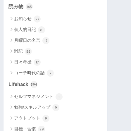
読み物
163
お知らせ
27
個人的日記
61
月曜日の名言
17
雑記
55
日々考撮
17
コーチ時代の話
2
Lifehack
394
セルフマネジメント
1
勉強/スキルアップ
9
アウトプット
9
目標・習慣
29