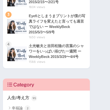
2015/2/15〜2/21号
1804 views
3
Eyefiとしまうまプリントが僕の写
真ライフを変えたと言っても過言
ではない ー WeeklyBeck
2015/5/3〜5/9号
1650 views
4
土光敏夫と吉田松陰の言葉のシャ
ワーをいっぱい浴びた一週間 ー
WeeklyBeck 2015/3/29〜4/4号
1588 views
Category
人生/考え方
95
幸福論
2