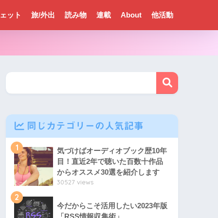
ェット
旅/外出
読み物
連載
About
他活動
同じカテゴリーの人気記事
1
気づけばオーディオブック歴10年
目！直近2年で聴いた百数十作品
からオススメ30選を紹介します
30527 views
2
今だからこそ活用したい2023年版
「RSS情報収集術」