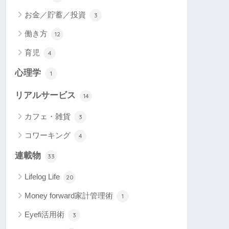
お金／貯蓄／投資
3
働き方
12
育児
4
心理学
1
リアルサービス
14
カフェ・雑貨
3
コワーキング
4
連載物
33
Lifelog Life
20
Money forward家計管理術
1
Eyefi活用術
3