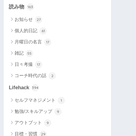
読み物
163
お知らせ
27
個人的日記
61
月曜日の名言
17
雑記
55
日々考撮
17
コーチ時代の話
2
Lifehack
394
セルフマネジメント
1
勉強/スキルアップ
9
アウトプット
9
目標・習慣
29