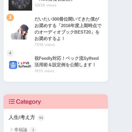
12858 views
3
だいたい300冊位聞いてきた僕が
お奨めする「2016年度上期時点で
のオーディオブックBEST20」を
お奨めするよ！
7598 views
4
祝Feedly対応！ベック流Sylfeed
活用術＆設定例を公開します！
7455 views
Category
人生/考え方
95
幸福論
2