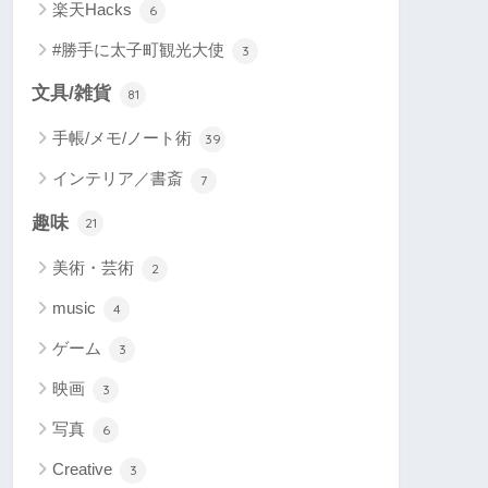
楽天Hacks
6
#勝手に太子町観光大使
3
文具/雑貨
81
手帳/メモ/ノート術
39
インテリア／書斎
7
趣味
21
美術・芸術
2
music
4
ゲーム
3
映画
3
写真
6
Creative
3