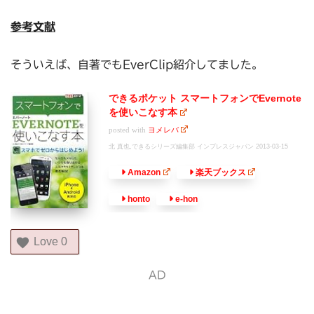
参考文献
そういえば、自著でもEverClip紹介してました。
できるポケット スマートフォンでEvernote
を使いこなす本
posted with
ヨメレバ
北 真也,できるシリーズ編集部 インプレスジャパン 2013-03-15
Amazon
楽天ブックス
honto
e-hon
Love
0
AD