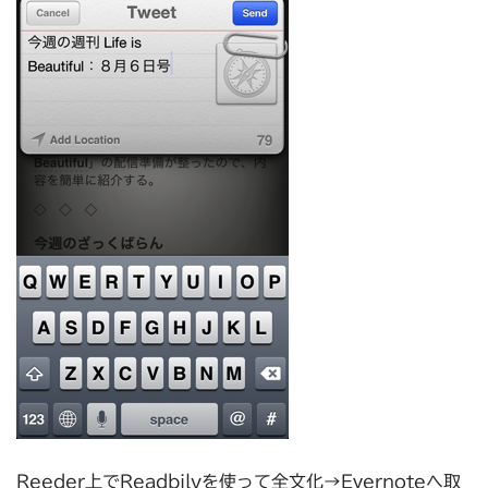
Reeder上でReadbilyを使って全文化→Evernoteへ取