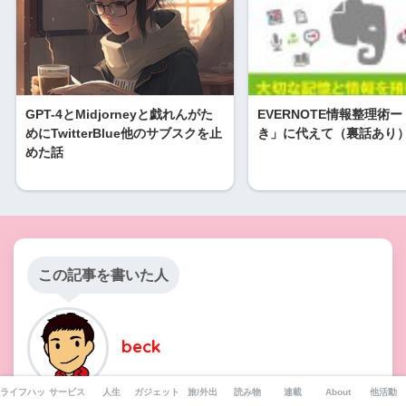
GPT-4とMidjorneyと戯れんがた
EVERNOTE情報整理術
めにTwitterBlue他のサブスクを止
き」に代えて（裏話あり
めた話
この記事を書いた人
beck
ライフハック
サービス
人生
ガジェット
旅/外出
読み物
連載
About
他活動