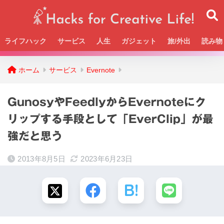
ライフハック
サービス
人生
ガジェット
旅/外出
読み物
Beckの活動＆SNSまとめはこちら
ホーム
サービス
Evernote
GunosyやFeedlyからEvernoteにク
リップする手段として「EverClip」が最
強だと思う
2013年8月5日
2023年6月23日