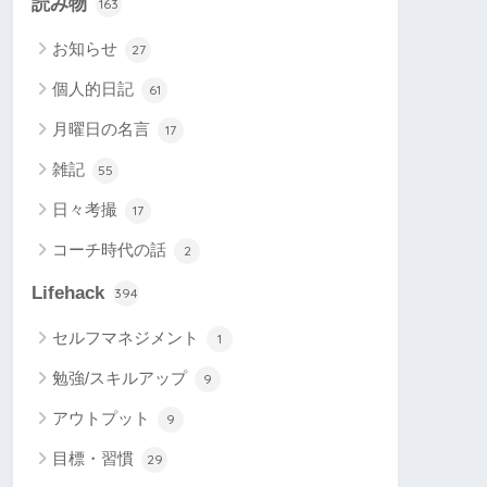
読み物
163
お知らせ
27
個人的日記
61
月曜日の名言
17
雑記
55
日々考撮
17
コーチ時代の話
2
Lifehack
394
セルフマネジメント
1
勉強/スキルアップ
9
アウトプット
9
目標・習慣
29