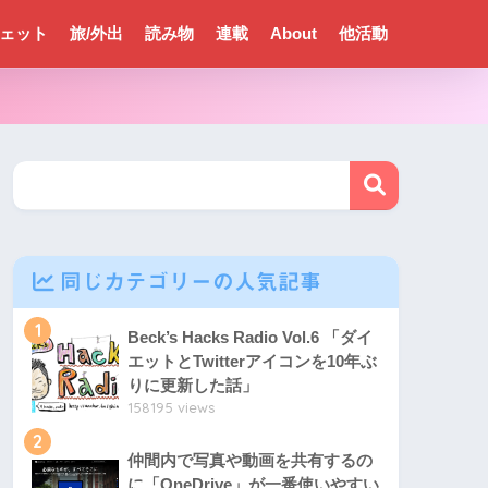
ェット
旅/外出
読み物
連載
About
他活動
同じカテゴリーの人気記事
1
Beck’s Hacks Radio Vol.6 「ダイ
エットとTwitterアイコンを10年ぶ
りに更新した話」
158195 views
2
仲間内で写真や動画を共有するの
に「OneDrive」が一番使いやすい