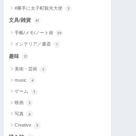
#勝手に太子町観光大使
3
文具/雑貨
81
手帳/メモ/ノート術
39
インテリア／書斎
7
趣味
21
美術・芸術
2
music
4
ゲーム
3
映画
3
写真
6
Creative
3