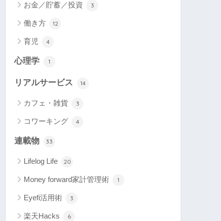
お金／貯蓄／投資
3
働き方
12
育児
4
心理学
1
リアルサービス
14
カフェ・雑貨
3
コワーキング
4
連載物
33
Lifelog Life
20
Money forward家計管理術
1
Eyefi活用術
3
楽天Hacks
6