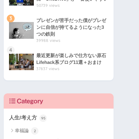
50739 views
3
プレゼンが苦手だった僕がプレゼ
ンに自信が持てるようになった3
つの鉄則
39988 views
4
最近更新が楽しみで仕方ない原石
Lifehack系ブログ11選＋おまけ
37837 views
Category
人生/考え方
95
幸福論
2