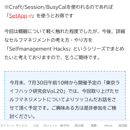
※Craft/Session/BusyCalを使われるのであれば
「
SetApp
」を使うとお得です
今回は概観について軽く触れた程度でしたが、今後、詳細
なセルフマネジメントの考え方・やり方を
「Selfmanagement Hacks」というシリーズでまとめ
たいと考えておりますので、乞うご期待です。
今月末、7月30日午前10時から開催予定の「東京ラ
イフハック研究会Vol.20」では、今回取り上げたセ
ルフマネジメントについてよりツッコんだお話をさ
せて頂く予定です。ご興味ある方は是非参加をご検
討ください。
東京ライフハック研究会への申し込みはこちら
ライフハック
サービス
人生
ガジェット
旅/外出
読み物
連載
About
他活動