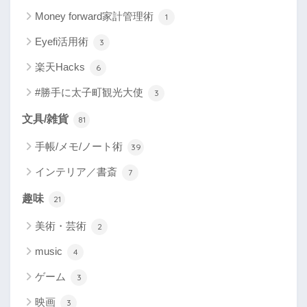
Money forward家計管理術
1
Eyefi活用術
3
楽天Hacks
6
#勝手に太子町観光大使
3
文具/雑貨
81
手帳/メモ/ノート術
39
インテリア／書斎
7
趣味
21
美術・芸術
2
music
4
ゲーム
3
映画
3