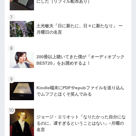
にした（リフィル配布あり）
7
土光敏夫「日に新たに、日々に新たなり」 ー
月曜日の名言
8
200冊以上聴いてきた僕が「オーディオブック
BEST20」をお奨めするよ！
9
Kindle端末にPDFやepubファイルを送り込ん
でムフフとほくそ笑んでみる
10
ジョージ・エリオット「なりたかった自分にな
るのに、遅すぎるということはない」−月曜の
名言