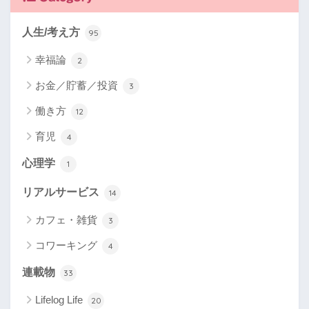
人生/考え方
95
幸福論
2
お金／貯蓄／投資
3
働き方
12
育児
4
心理学
1
リアルサービス
14
カフェ・雑貨
3
コワーキング
4
連載物
33
Lifelog Life
20