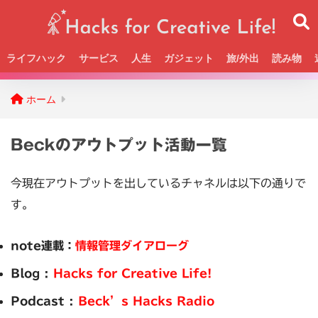
ライフハック
サービス
人生
ガジェット
旅/外出
読み物
Beckの活動＆SNSまとめはこちら
ホーム
Beckのアウトプット活動一覧
今現在アウトプットを出しているチャネルは以下の通りで
す。
note連載：
情報管理ダイアローグ
Blog :
Hacks for Creative Life!
Podcast :
Beck’s Hacks Radio