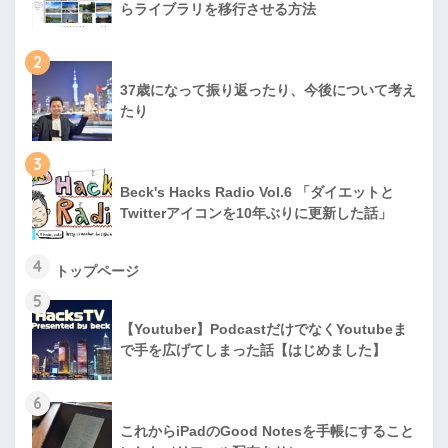
らライブラリを移行させる方法
2
37歳になって振り返ったり、今後について考え
たり
3
Beck's Hacks Radio Vol.6 「ダイエットと
Twitterアイコンを10年ぶりに更新した話」
4
トップページ
5
【Youtuber】PodcastだけでなくYoutubeま
で手を広げてしまった話【はじめました】
6
これからiPadのGood Notesを手帳にすること