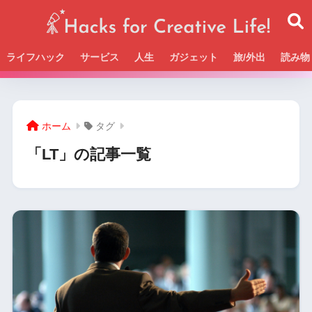
ライフハック
サービス
人生
ガジェット
旅/外出
読み物
Beckの活動＆SNSまとめはこちら
ホーム
タグ
「LT」の記事一覧