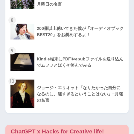
月曜日の名言
8
200冊以上聴いてきた僕が「オーディオブック
BEST20」をお奨めするよ！
9
Kindle端末にPDFやepubファイルを送り込ん
でムフフとほくそ笑んでみる
10
ジョージ・エリオット「なりたかった自分に
なるのに、遅すぎるということはない」−月曜
の名言
ChatGPT x Hacks for Creative life!