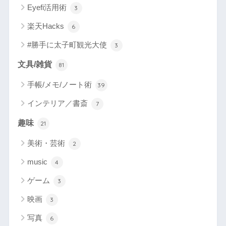
Eyefi活用術
3
楽天Hacks
6
#勝手に太子町観光大使
3
文具/雑貨
81
手帳/メモ/ノート術
39
インテリア／書斎
7
趣味
21
美術・芸術
2
music
4
ゲーム
3
映画
3
写真
6