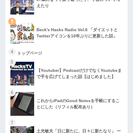
えたり
3
Beck's Hacks Radio Vol.6 「ダイエットと
Twitterアイコンを10年ぶりに更新した話」
4
トップページ
5
【Youtuber】PodcastだけでなくYoutubeま
で手を広げてしまった話【はじめました】
6
これからiPadのGood Notesを手帳にするこ
とにした（リフィル配布あり）
7
土光敏夫「日に新たに、日々に新たなり」 ー