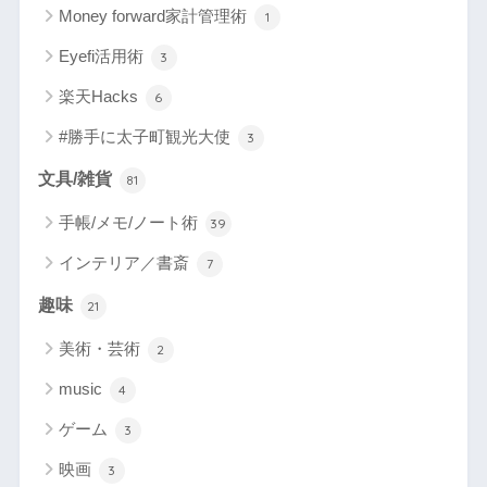
Money forward家計管理術
1
Eyefi活用術
3
楽天Hacks
6
#勝手に太子町観光大使
3
文具/雑貨
81
手帳/メモ/ノート術
39
インテリア／書斎
7
趣味
21
美術・芸術
2
music
4
ゲーム
3
映画
3