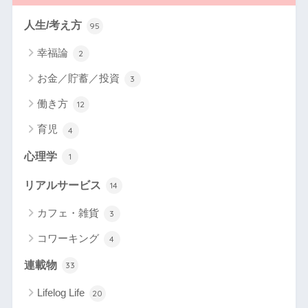
人生/考え方
95
幸福論
2
お金／貯蓄／投資
3
働き方
12
育児
4
心理学
1
リアルサービス
14
カフェ・雑貨
3
コワーキング
4
連載物
33
Lifelog Life
20