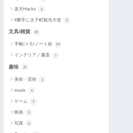
楽天Hacks
6
#勝手に太子町観光大使
3
文具/雑貨
81
手帳/メモ/ノート術
39
インテリア／書斎
7
趣味
21
美術・芸術
2
music
4
ゲーム
3
映画
3
写真
6