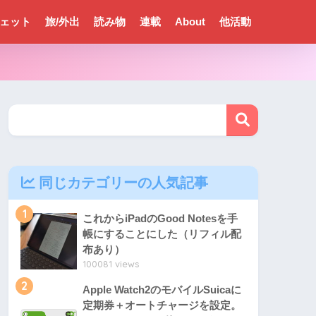
ェット
旅/外出
読み物
連載
About
他活動
同じカテゴリーの人気記事
1
これからiPadのGood Notesを手
帳にすることにした（リフィル配
布あり）
100081 views
2
Apple Watch2のモバイルSuicaに
定期券＋オートチャージを設定。