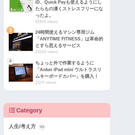
iD、Quick Payも使えるようにし
たらもの凄くストレスフリーにな
ったよ。
43345 views
3
24時間使えるマシン専用ジム
「ANYTIME FITNESS」は革命的
とすら思えるサービス
25223 views
4
ちょっと外で作業するように
「Anker iPad mini ウルトラスリ
ムキーボードカバー」を購入！
21217 views
Category
人生/考え方
95