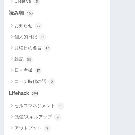
Creative
3
読み物
163
お知らせ
27
個人的日記
61
月曜日の名言
17
雑記
55
日々考撮
17
コーチ時代の話
2
Lifehack
394
セルフマネジメント
1
勉強/スキルアップ
9
アウトプット
9