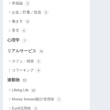
幸福論
2
お金／貯蓄／投資
3
働き方
12
育児
4
心理学
1
リアルサービス
14
カフェ・雑貨
3
コワーキング
4
連載物
33
Lifelog Life
20
Money forward家計管理術
1
Eyefi活用術
3