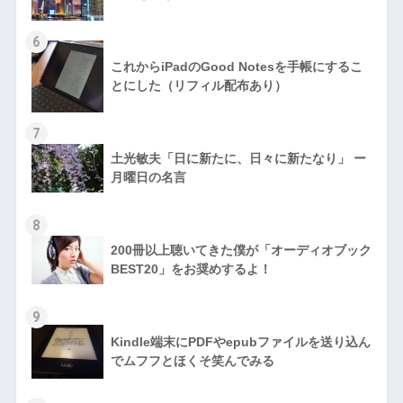
6
これからiPadのGood Notesを手帳にするこ
とにした（リフィル配布あり）
7
土光敏夫「日に新たに、日々に新たなり」 ー
月曜日の名言
8
200冊以上聴いてきた僕が「オーディオブック
BEST20」をお奨めするよ！
9
Kindle端末にPDFやepubファイルを送り込ん
でムフフとほくそ笑んでみる