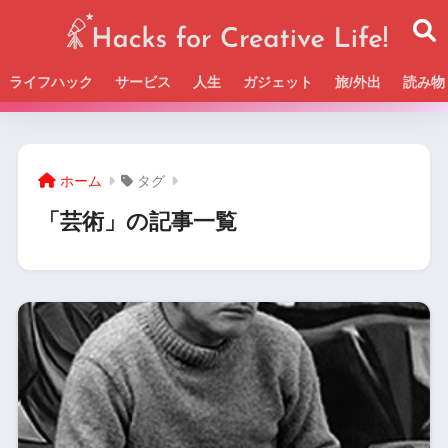
ライフハック
サービス
人生
ガジェット
旅/外出
読み物
Beckの活動＆SNSまとめはこちら
ホーム
タグ
「芸術」の記事一覧