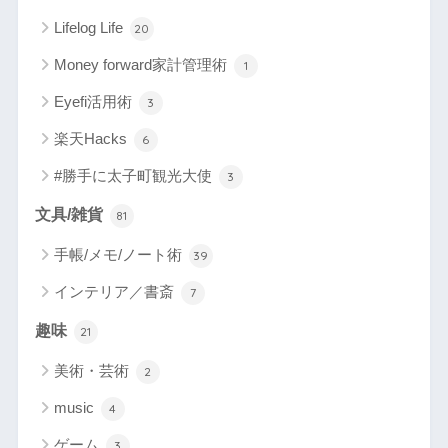
Lifelog Life
20
Money forward家計管理術
1
Eyefi活用術
3
楽天Hacks
6
#勝手に太子町観光大使
3
文具/雑貨
81
手帳/メモ/ノート術
39
インテリア／書斎
7
趣味
21
美術・芸術
2
music
4
ゲーム
3