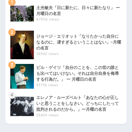
1
土光敏夫「日に新たに、日々に新たなり」 ー
月曜日の名言
87908 views
2
ジョージ・エリオット「なりたかった自分に
なるのに、遅すぎるということはない」−月曜
の名言
54963 views
3
ビル・ゲイツ「自分のことを、この世の誰と
も比べてはいけない。それは自分自身を侮辱
する行為だ。」 ー 月曜日の名言
43796 views
4
エレノア・ルーズベルト「あなたの心が正し
いと思うことをしなさい。どっちにしたって
批判されるのだから。」ー月曜の名言
38604 views