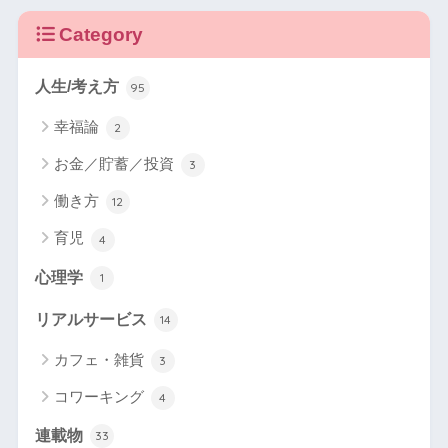
Category
人生/考え方
95
幸福論
2
お金／貯蓄／投資
3
働き方
12
育児
4
心理学
1
リアルサービス
14
カフェ・雑貨
3
コワーキング
4
連載物
33