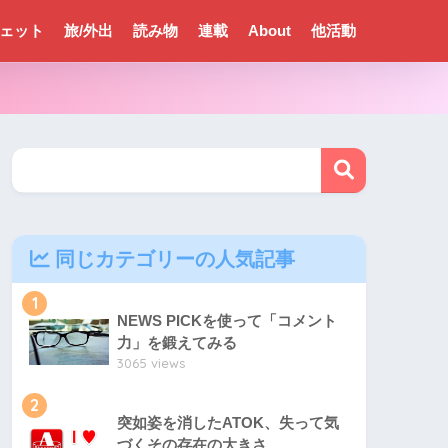
ェット
旅/外出
読み物
連載
About
他活動
同じカテゴリーの人気記事
1
NEWS PICKを使って「コメント
力」を鍛えてみる
3065 views
2
突如姿を消したATOK、失って気
づくその存在の大きさ