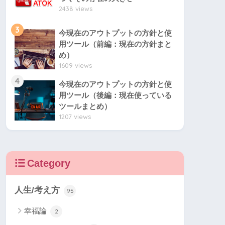
2438 views
3
今現在のアウトプットの方針と使
用ツール（前編：現在の方針まと
め）
1609 views
4
今現在のアウトプットの方針と使
用ツール（後編：現在使っている
ツールまとめ）
1207 views
Category
人生/考え方
95
幸福論
2