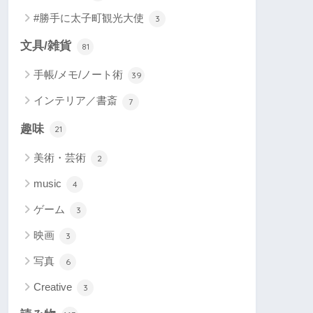
#勝手に太子町観光大使
3
文具/雑貨
81
手帳/メモ/ノート術
39
インテリア／書斎
7
趣味
21
美術・芸術
2
music
4
ゲーム
3
映画
3
写真
6
Creative
3