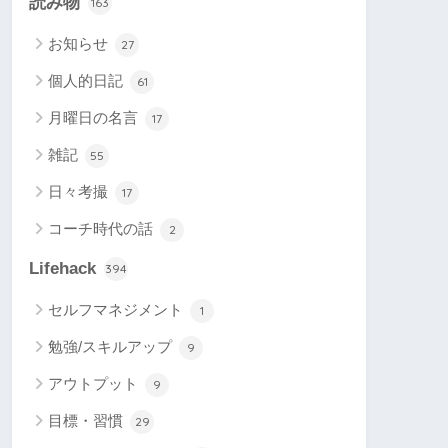
読み物
163
お知らせ
27
個人的日記
61
月曜日の名言
17
雑記
55
日々考撮
17
コーチ時代の話
2
Lifehack
394
セルフマネジメント
1
勉強/スキルアップ
9
アウトプット
9
目標・習慣
29