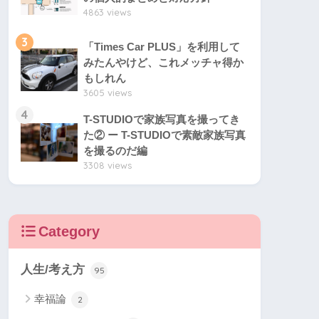
4863 views
3
「Times Car PLUS」を利用して
みたんやけど、これメッチャ得か
もしれん
3605 views
4
T-STUDIOで家族写真を撮ってき
た② ー T-STUDIOで素敵家族写真
を撮るのだ編
3308 views
Category
人生/考え方
95
幸福論
2