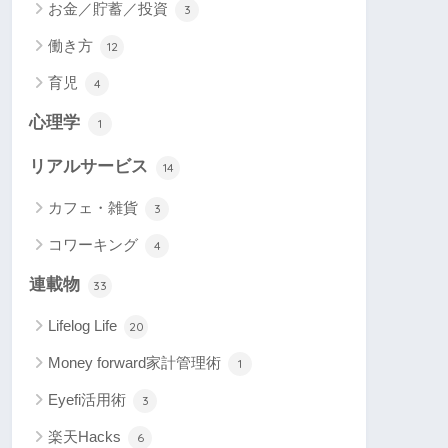
お金／貯蓄／投資
3
働き方
12
育児
4
心理学
1
リアルサービス
14
カフェ・雑貨
3
コワーキング
4
連載物
33
Lifelog Life
20
Money forward家計管理術
1
Eyefi活用術
3
楽天Hacks
6