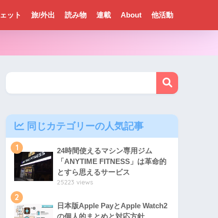
ェット
旅/外出
読み物
連載
About
他活動
同じカテゴリーの人気記事
1
24時間使えるマシン専用ジム
「ANYTIME FITNESS」は革命的
とすら思えるサービス
25223 views
2
日本版Apple PayとApple Watch2
の個人的まとめと対応方針