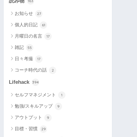
読み物
163
お知らせ
27
個人的日記
61
月曜日の名言
17
雑記
55
日々考撮
17
コーチ時代の話
2
Lifehack
394
セルフマネジメント
1
勉強/スキルアップ
9
アウトプット
9
目標・習慣
29