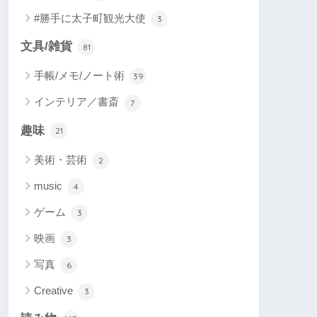
#勝手に太子町観光大使
3
文具/雑貨
81
手帳/メモ/ノート術
39
インテリア／書斎
7
趣味
21
美術・芸術
2
music
4
ゲーム
3
映画
3
写真
6
Creative
3