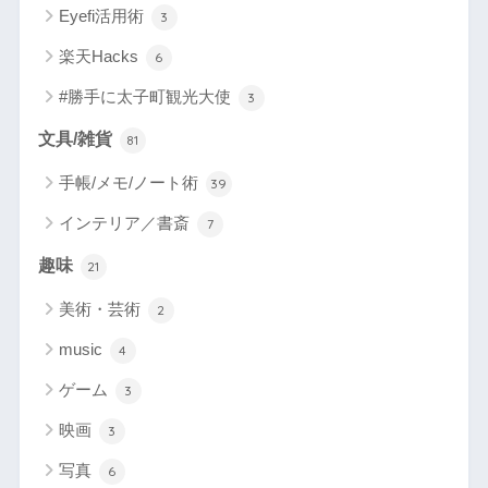
Eyefi活用術
3
楽天Hacks
6
#勝手に太子町観光大使
3
文具/雑貨
81
手帳/メモ/ノート術
39
インテリア／書斎
7
趣味
21
美術・芸術
2
music
4
ゲーム
3
映画
3
写真
6