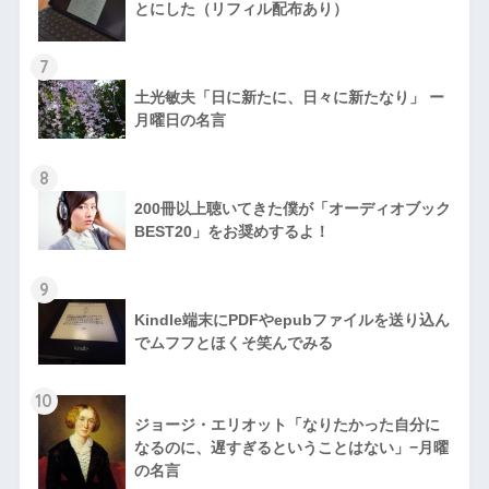
とにした（リフィル配布あり）
7
土光敏夫「日に新たに、日々に新たなり」 ー
月曜日の名言
8
200冊以上聴いてきた僕が「オーディオブック
BEST20」をお奨めするよ！
9
Kindle端末にPDFやepubファイルを送り込ん
でムフフとほくそ笑んでみる
10
ジョージ・エリオット「なりたかった自分に
なるのに、遅すぎるということはない」−月曜
の名言