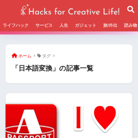
ライフハック
サービス
人生
ガジェット
旅/外出
読み物
Beckの活動＆SNSまとめはこちら
ホーム
タグ
「日本語変換」の記事一覧