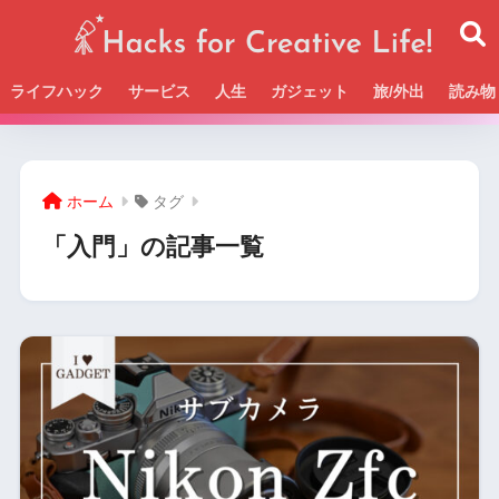
ライフハック
サービス
人生
ガジェット
旅/外出
読み物
Beckの活動＆SNSまとめはこちら
ホーム
タグ
「入門」の記事一覧