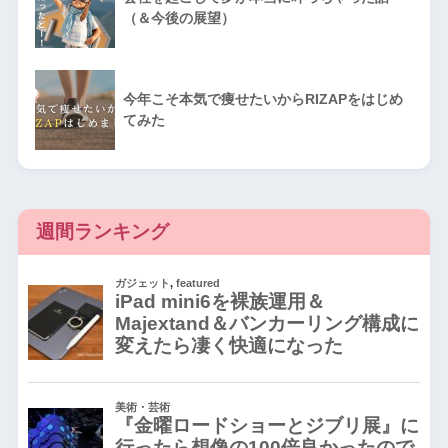
（＆今後の展望）
今年こそ本気で痩せたいからRIZAPをはじめ
てみた
週間ランキング