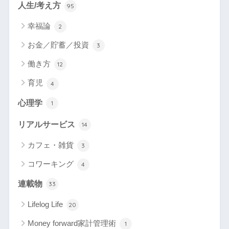
人生/考え方
95
幸福論
2
お金／貯蓄／投資
3
働き方
12
育児
4
心理学
1
リアルサービス
14
カフェ・雑貨
3
コワーキング
4
連載物
33
Lifelog Life
20
Money forward家計管理術
1