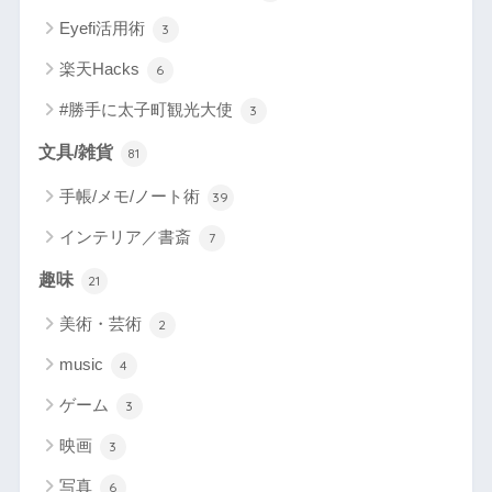
Eyefi活用術
3
楽天Hacks
6
#勝手に太子町観光大使
3
文具/雑貨
81
手帳/メモ/ノート術
39
インテリア／書斎
7
趣味
21
美術・芸術
2
music
4
ゲーム
3
映画
3
写真
6