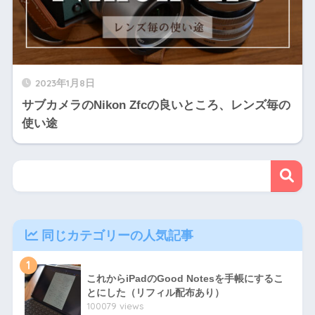
2023年1月8日
サブカメラのNikon Zfcの良いところ、レンズ毎の
使い途
同じカテゴリーの人気記事
1
これからiPadのGood Notesを手帳にするこ
とにした（リフィル配布あり）
100079 views