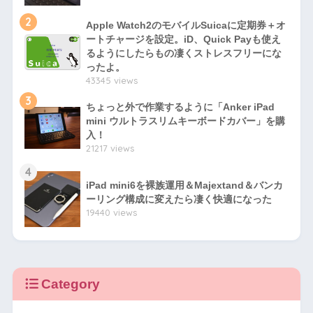
2
Apple Watch2のモバイルSuicaに定期券＋オ
ートチャージを設定。iD、Quick Payも使え
るようにしたらもの凄くストレスフリーにな
ったよ。
43345 views
3
ちょっと外で作業するように「Anker iPad
mini ウルトラスリムキーボードカバー」を購
入！
21217 views
4
iPad mini6を裸族運用＆Majextand＆バンカ
ーリング構成に変えたら凄く快適になった
19440 views
Category