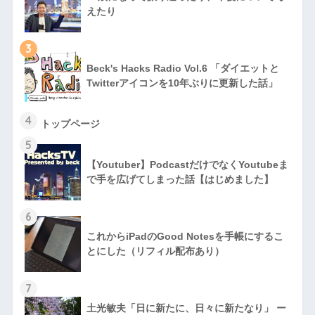
えたり
3
Beck's Hacks Radio Vol.6 「ダイエットと
Twitterアイコンを10年ぶりに更新した話」
4
トップページ
5
【Youtuber】PodcastだけでなくYoutubeま
で手を広げてしまった話【はじめました】
6
これからiPadのGood Notesを手帳にするこ
とにした（リフィル配布あり）
7
土光敏夫「日に新たに、日々に新たなり」 ー