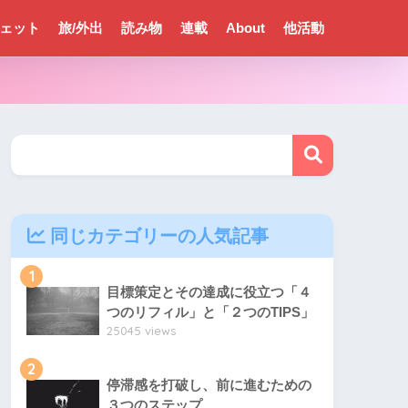
ェット
旅/外出
読み物
連載
About
他活動
同じカテゴリーの人気記事
1
目標策定とその達成に役立つ「４
つのリフィル」と「２つのTIPS」
25045 views
2
停滞感を打破し、前に進むための
３つのステップ