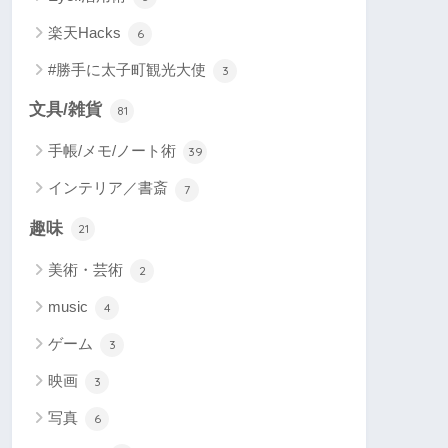
楽天Hacks
6
#勝手に太子町観光大使
3
文具/雑貨
81
手帳/メモ/ノート術
39
インテリア／書斎
7
趣味
21
美術・芸術
2
music
4
ゲーム
3
映画
3
写真
6