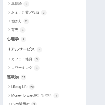
幸福論
2
お金／貯蓄／投資
3
働き方
12
育児
4
心理学
1
リアルサービス
14
カフェ・雑貨
3
コワーキング
4
連載物
33
Lifelog Life
20
Money forward家計管理術
1
Eyefi活用術
3