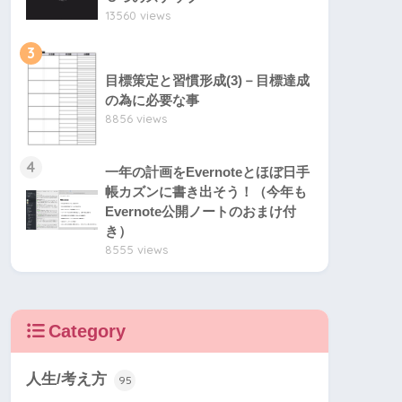
13560 views
3
目標策定と習慣形成(3)－目標達成
の為に必要な事
8856 views
4
一年の計画をEvernoteとほぼ日手
帳カズンに書き出そう！（今年も
Evernote公開ノートのおまけ付
き）
8555 views
Category
人生/考え方
95