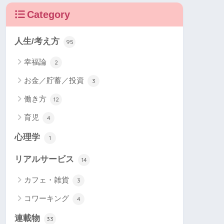
Category
人生/考え方
95
幸福論
2
お金／貯蓄／投資
3
働き方
12
育児
4
心理学
1
リアルサービス
14
カフェ・雑貨
3
コワーキング
4
連載物
33