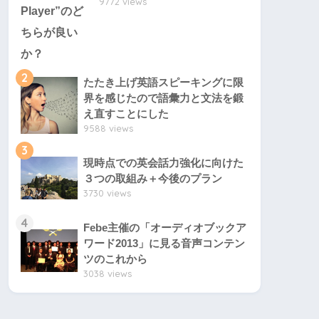
9772 views
2
たたき上げ英語スピーキングに限
界を感じたので語彙力と文法を鍛
え直すことにした
9588 views
3
現時点での英会話力強化に向けた
３つの取組み＋今後のプラン
3730 views
4
Febe主催の「オーディオブックア
ワード2013」に見る音声コンテン
ツのこれから
3038 views