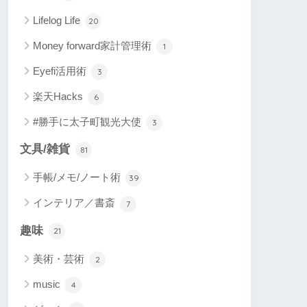
Lifelog Life
20
Money forward家計管理術
1
Eyefi活用術
3
楽天Hacks
6
#勝手に太子町観光大使
3
文具/雑貨
81
手帳/メモ/ノート術
39
インテリア／書斎
7
趣味
21
美術・芸術
2
music
4