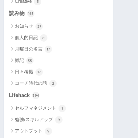
Creative
3
読み物
163
お知らせ
27
個人的日記
61
月曜日の名言
17
雑記
55
日々考撮
17
コーチ時代の話
2
Lifehack
394
セルフマネジメント
1
勉強/スキルアップ
9
アウトプット
9