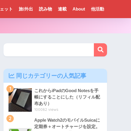
ェット
旅/外出
読み物
連載
About
他活動
同じカテゴリーの人気記事
1
これからiPadのGood Notesを手
帳にすることにした（リフィル配
布あり）
100082 views
2
Apple Watch2のモバイルSuicaに
定期券＋オートチャージを設定。