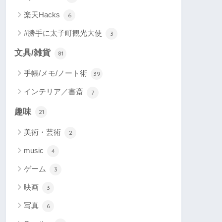
楽天Hacks
6
#勝手に太子町観光大使
3
文具/雑貨
81
手帳/メモ/ノート術
39
インテリア／書斎
7
趣味
21
美術・芸術
2
music
4
ゲーム
3
映画
3
写真
6