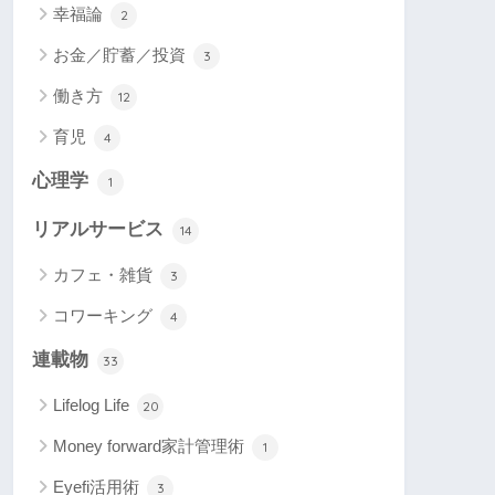
幸福論
2
お金／貯蓄／投資
3
働き方
12
育児
4
心理学
1
リアルサービス
14
カフェ・雑貨
3
コワーキング
4
連載物
33
Lifelog Life
20
Money forward家計管理術
1
Eyefi活用術
3