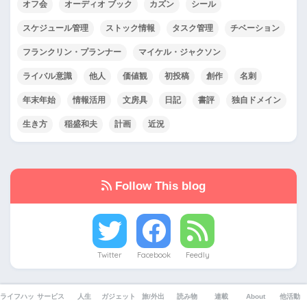
オフ会
オーディオ ブック
カズン
シール
スケジュール管理
ストック情報
タスク管理
チベーション
フランクリン・プランナー
マイケル・ジャクソン
ライバル意識
他人
価値観
初投稿
創作
名刺
年末年始
情報活用
文房具
日記
書評
独自ドメイン
生き方
稲盛和夫
計画
近況
Follow This blog
Twitter
Facebook
Feedly
ライフハック
サービス
人生
ガジェット
旅/外出
読み物
連載
About
他活動