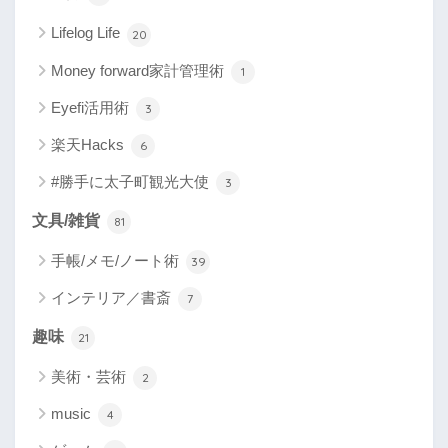
Lifelog Life
20
Money forward家計管理術
1
Eyefi活用術
3
楽天Hacks
6
#勝手に太子町観光大使
3
文具/雑貨
81
手帳/メモ/ノート術
39
インテリア／書斎
7
趣味
21
美術・芸術
2
music
4