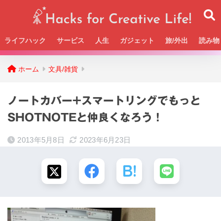
ライフハック
サービス
人生
ガジェット
旅/外出
読み物
Beckの活動＆SNSまとめはこちら
ホーム
文具/雑貨
ノートカバー+スマートリングでもっと
SHOTNOTEと仲良くなろう！
2013年5月8日
2023年6月23日