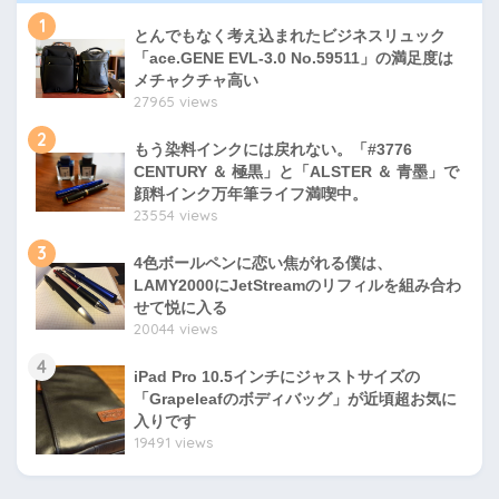
1
とんでもなく考え込まれたビジネスリュック
「ace.GENE EVL-3.0 No.59511」の満足度は
メチャクチャ高い
27965 views
2
もう染料インクには戻れない。「#3776
CENTURY ＆ 極黒」と「ALSTER ＆ 青墨」で
顔料インク万年筆ライフ満喫中。
23554 views
3
4色ボールペンに恋い焦がれる僕は、
LAMY2000にJetStreamのリフィルを組み合わ
せて悦に入る
20044 views
4
iPad Pro 10.5インチにジャストサイズの
「Grapeleafのボディバッグ」が近頃超お気に
入りです
19491 views