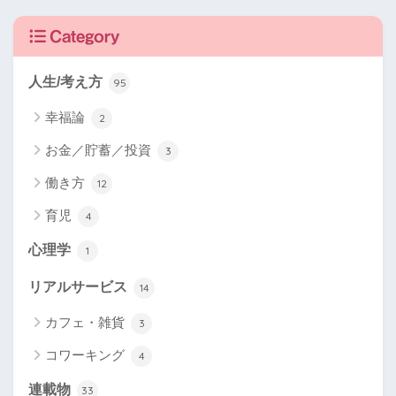
Category
人生/考え方
95
幸福論
2
お金／貯蓄／投資
3
働き方
12
育児
4
心理学
1
リアルサービス
14
カフェ・雑貨
3
コワーキング
4
連載物
33