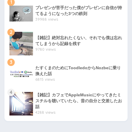
1
プレゼンが苦手だった僕がプレゼンに自信が持
てるようになった3つの鉄則
39988 views
2
【雑記】絶対忘れたくない、それでも僕は忘れ
てしまうから記録を残す
9780 views
3
たすくまのためにToodledoからNozbeに乗り
換えた話
6815 views
4
【雑記】カフェでAppleMusicにやってきたミ
スチルを聴いていたら、昔の自分と交差したお
話
4288 views