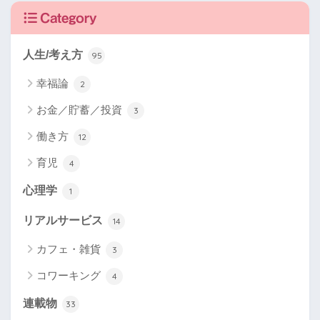
Category
人生/考え方
95
幸福論
2
お金／貯蓄／投資
3
働き方
12
育児
4
心理学
1
リアルサービス
14
カフェ・雑貨
3
コワーキング
4
連載物
33