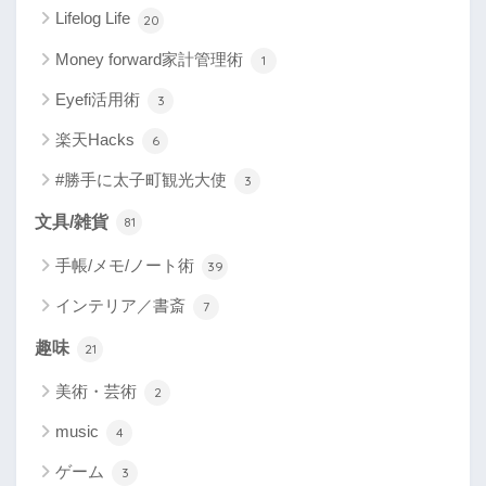
Lifelog Life
20
Money forward家計管理術
1
Eyefi活用術
3
楽天Hacks
6
#勝手に太子町観光大使
3
文具/雑貨
81
手帳/メモ/ノート術
39
インテリア／書斎
7
趣味
21
美術・芸術
2
music
4
ゲーム
3