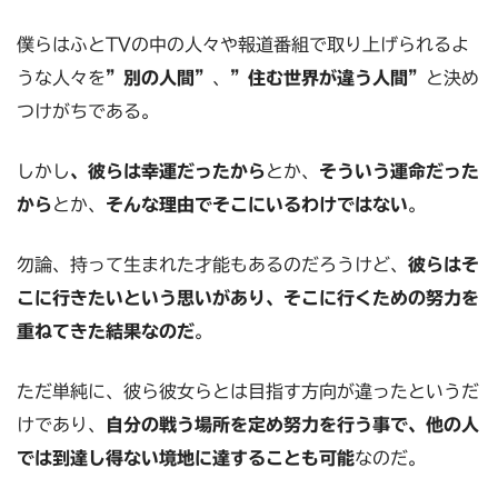
僕らはふとTVの中の人々や報道番組で取り上げられるよ
うな人々を
”別の人間”
、
”住む世界が違う人間”
と決め
つけがちである。
しかし
、彼らは幸運だったから
とか、
そういう運命だった
から
とか、
そんな理由でそこにいるわけではない
。
勿論、持って生まれた才能もあるのだろうけど、
彼らはそ
こに行きたいという思いがあり、そこに行くための努力を
重ねてきた結果なのだ
。
ただ単純に、彼ら彼女らとは目指す方向が違ったというだ
けであり、
自分の戦う場所を定め努力を行う事で、他の人
では到達し得ない境地に達することも可能
なのだ。