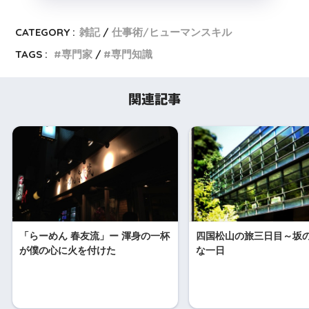
CATEGORY :
雑記
仕事術/ヒューマンスキル
TAGS :
専門家
専門知識
関連記事
「らーめん 春友流」ー 渾身の一杯
四国松山の旅三日目～坂
が僕の心に火を付けた
な一日