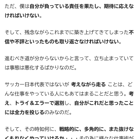
ただ、僕は
自分が負っている責任を果たし、期待に応えな
ければいけない
。
そして、残念ながらこれまでに築き上げてきてしまった
不
信や不評といったものも取り返さなければいけない
。
進むべき道が分からないからと言って、立ち止まっていて
は事態は悪化するばかりなのだ。
サッカー日本代表ではないが
考えながら走る
ことは、ど
んな仕事をやっている人にもあてはまることだと思う。
考
え
、
トライ＆エラーで選別
し、
自分がこれだと思ったこと
には全力を投じる
のみなのだ。
そして、その時如何に、
戦略的に、多角的に、また抜けな
くもれなくやっていけるか
・・・その為に様々な仕事術が