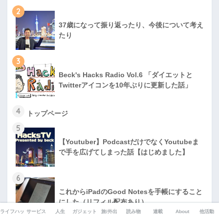
2
37歳になって振り返ったり、今後について考え
たり
3
Beck's Hacks Radio Vol.6 「ダイエットと
Twitterアイコンを10年ぶりに更新した話」
4
トップページ
5
【Youtuber】PodcastだけでなくYoutubeま
で手を広げてしまった話【はじめました】
6
これからiPadのGood Notesを手帳にすること
にした（リフィル配布あり）
ライフハック
サービス
人生
ガジェット
旅/外出
読み物
連載
About
他活動