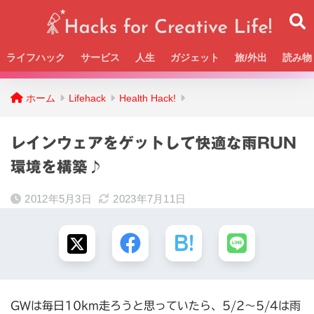
ライフハック
サービス
人生
ガジェット
旅/外出
読み物
Beckの活動＆SNSまとめはこちら
ホーム
Lifehack
Health Hack!
レインウェアをゲットして快適な雨RUN
環境を構築♪
2012年5月3日
2023年7月11日
GWは毎日10km走ろうと思っていたら、5/2〜5/4は雨