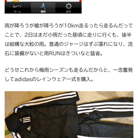
雨が降ろうが槍が降ろうが10km走るったら走るんだって
ことで、2日はまだ小雨だった昼頃に走りに行くも、後半
は結構な大粒の雨。普通のジャージはずぶ濡れになり、流
石に装備がないと雨RUNはきついなと猛省。
どうせこれから梅雨シーズンも走るんだからと、一念奮発
してadidasのレインウェア一式を購入。