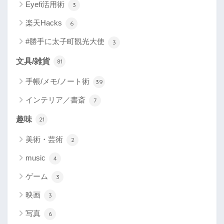
Eyefi活用術
3
楽天Hacks
6
#勝手に太子町観光大使
3
文具/雑貨
81
手帳/メモ/ノート術
39
インテリア／書斎
7
趣味
21
美術・芸術
2
music
4
ゲーム
3
映画
3
写真
6