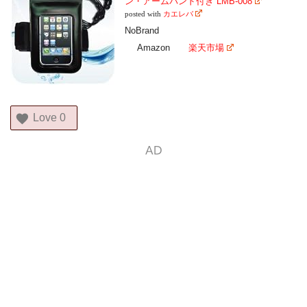
ン・アームバンド付き LMB-008
posted with
カエレバ
NoBrand
Amazon
楽天市場
Love
0
AD