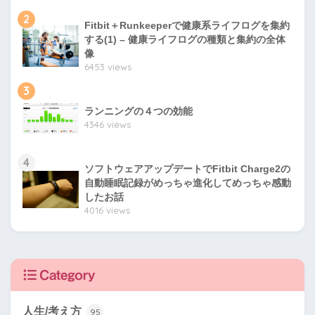
2
Fitbit＋Runkeeperで健康系ライフログを集約
する(1) – 健康ライフログの種類と集約の全体
像
6453 views
3
ランニングの４つの効能
4346 views
4
ソフトウェアアップデートでFitbit Charge2の
自動睡眠記録がめっちゃ進化してめっちゃ感動
したお話
4016 views
Category
人生/考え方
95