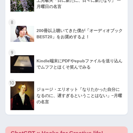
土光敏夫「日に新たに、日々に新たなり」 ー
月曜日の名言
8
200冊以上聴いてきた僕が「オーディオブック
BEST20」をお奨めするよ！
9
Kindle端末にPDFやepubファイルを送り込ん
でムフフとほくそ笑んでみる
10
ジョージ・エリオット「なりたかった自分に
なるのに、遅すぎるということはない」−月曜
の名言