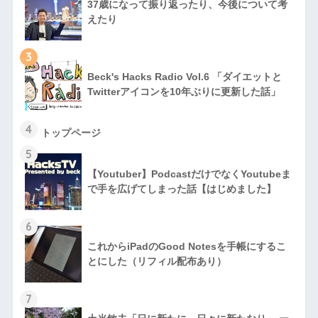
37歳になって振り返ったり、今後について考
えたり
3
Beck's Hacks Radio Vol.6 「ダイエットと
Twitterアイコンを10年ぶりに更新した話」
4
トップページ
5
【Youtuber】PodcastだけでなくYoutubeま
で手を広げてしまった話【はじめました】
6
これからiPadのGood Notesを手帳にするこ
とにした（リフィル配布あり）
7