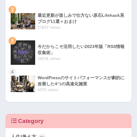
2
最近更新が楽しみで仕方ない原石Lifehack系
ブログ11選＋おまけ
37837 views
3
今だからこそ活用したい2023年版「RSS情報
収集術」
12858 views
4
WordPressのサイトパフォーマンスが劇的に
改善した4つの高速化施策
6070 views
Category
人生/考え方