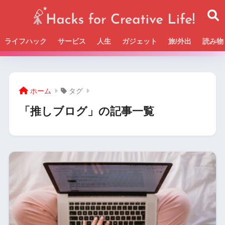
ライフハック
サービス
人生
ガジェット
旅/外出
読み物
Beckの活動＆SNSまとめはこちら
ホーム
タグ
「推しブログ」の記事一覧