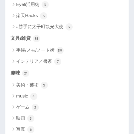
Eyefi活用術
3
楽天Hacks
6
#勝手に太子町観光大使
3
文具/雑貨
81
手帳/メモ/ノート術
39
インテリア／書斎
7
趣味
21
美術・芸術
2
music
4
ゲーム
3
映画
3
写真
6