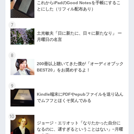
これからiPadのGood Notesを手帳にするこ
とにした（リフィル配布あり）
7
土光敏夫「日に新たに、日々に新たなり」 ー
月曜日の名言
8
200冊以上聴いてきた僕が「オーディオブック
BEST20」をお奨めするよ！
9
Kindle端末にPDFやepubファイルを送り込ん
でムフフとほくそ笑んでみる
10
ジョージ・エリオット「なりたかった自分に
なるのに、遅すぎるということはない」−月曜