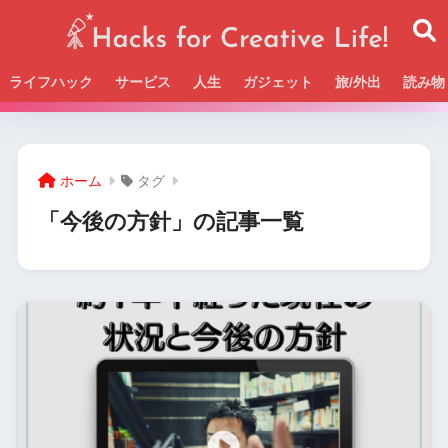
ライフハック
サービス
人生
ガジェット
旅/外出
読み物
Beckの活動＆SNSまとめはこちら
ホーム
タグ
「今後の方針」の記事一覧