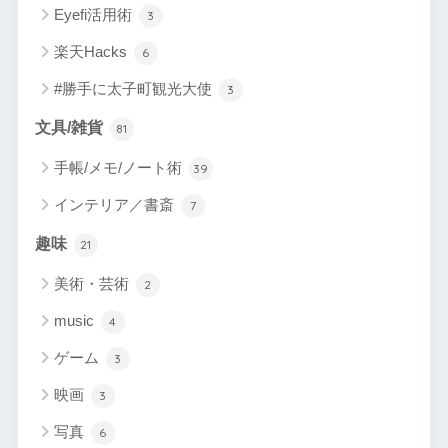
Eyefi活用術
3
楽天Hacks
6
#勝手に太子町観光大使
3
文具/雑貨
81
手帳/メモ/ノート術
39
インテリア／書斎
7
趣味
21
美術・芸術
2
music
4
ゲーム
3
映画
3
写真
6