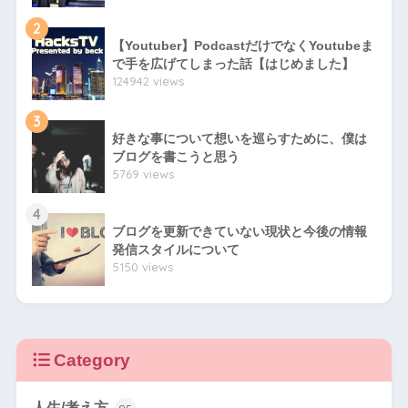
2
【Youtuber】PodcastだけでなくYoutubeま
で手を広げてしまった話【はじめました】
124942 views
3
好きな事について想いを巡らすために、僕は
ブログを書こうと思う
5769 views
4
ブログを更新できていない現状と今後の情報
発信スタイルについて
5150 views
Category
人生/考え方