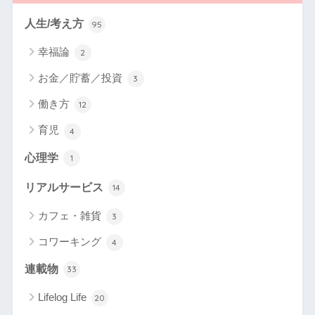
人生/考え方
95
幸福論
2
お金／貯蓄／投資
3
働き方
12
育児
4
心理学
1
リアルサービス
14
カフェ・雑貨
3
コワーキング
4
連載物
33
Lifelog Life
20