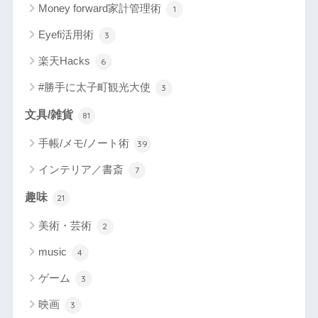
Money forward家計管理術
1
Eyefi活用術
3
楽天Hacks
6
#勝手に太子町観光大使
3
文具/雑貨
81
手帳/メモ/ノート術
39
インテリア／書斎
7
趣味
21
美術・芸術
2
music
4
ゲーム
3
映画
3