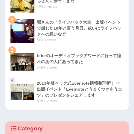
ちさんに会ってきた
4983 views
2
堀さんの「ライフハック大全」出版イベント
で感じた10年と言う月日、或いはライフハッ
クへの想いなど
3631 views
3
febeのオーディオブックアワードに行って憧
れのあの人にあってきた
3469 views
4
2013年版ベック式Evernote情報整理術！ ー
出版イベント「Evernoteとうまくつきあうコ
ツ」のプレゼンをシェアします
3296 views
Category