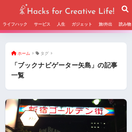
ライフハック
サービス
人生
ガジェット
旅/外出
読み物
Beckの活動＆SNSまとめはこちら
ホーム
タグ
「ブックナビゲーター矢島」の記事
一覧