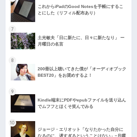
これからiPadのGood Notesを手帳にするこ
とにした（リフィル配布あり）
7
土光敏夫「日に新たに、日々に新たなり」 ー
月曜日の名言
8
200冊以上聴いてきた僕が「オーディオブック
BEST20」をお奨めするよ！
9
Kindle端末にPDFやepubファイルを送り込ん
でムフフとほくそ笑んでみる
10
ジョージ・エリオット「なりたかった自分に
なるのに、遅すぎるということはない」−月曜